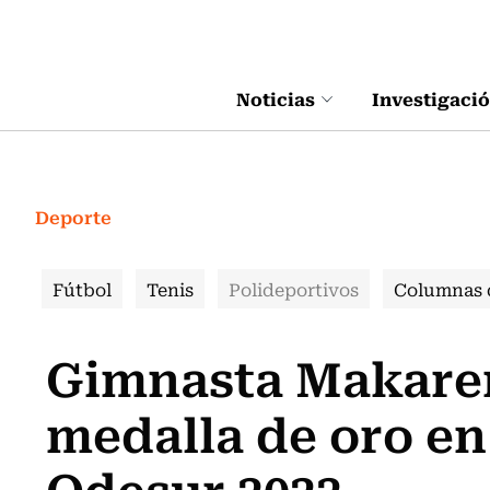
Click acá para ir directamente al contenido
Noticias
Investigaci
Deporte
Fútbol
Tenis
Polideportivos
Columnas 
Gimnasta Makaren
medalla de oro en
Odesur 2022