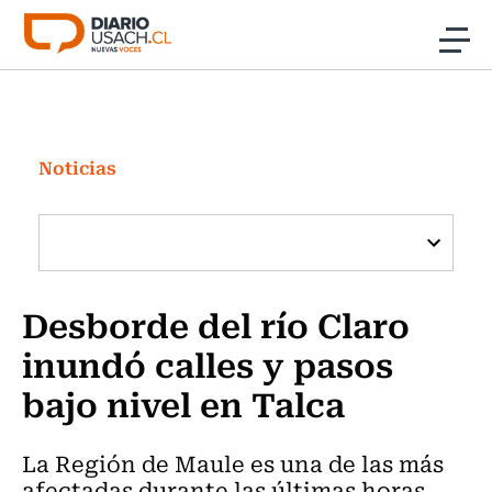
Click acá para ir directamente al contenido
Noticias
Investigación
Noticias
Cultura
Programas Radio y TV Usach
Desborde del río Claro
inundó calles y pasos
bajo nivel en Talca
La Región de Maule es una de las más
afectadas durante las últimas horas