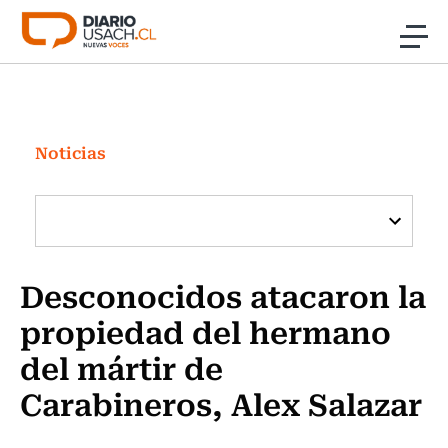
Click acá para ir directamente al contenido
Noticias
Investigación
Noticias
Cultura
Programas Radio y TV Usach
Desconocidos atacaron la
propiedad del hermano
del mártir de
Carabineros, Alex Salazar