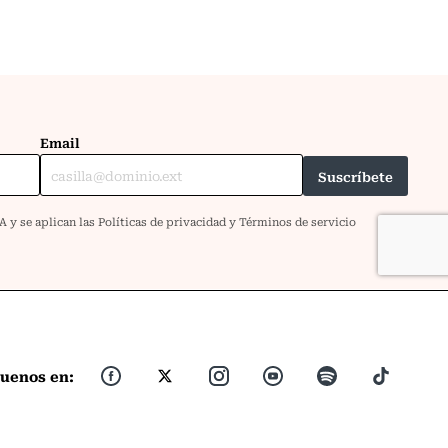
guenos en: