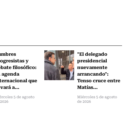
umbres
"El delegado
ogresistas y
presidencial
bate filosófico:
nuevamente
a agenda
arrancando":
ternacional que
Tenso cruce entre
evará a...
Matías...
ércoles 5 de agosto
Miércoles 5 de agosto
 2026
de 2026