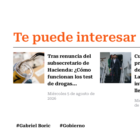
Te puede interesar
Tras renuncia del
C
subsecretario de
pr
Hacienda: ¿Cómo
de
funcionan los test
L
de drogas...
in
ll
Miércoles 5 de agosto de
2026
Mi
de
#Gabriel Boric
#Gobierno