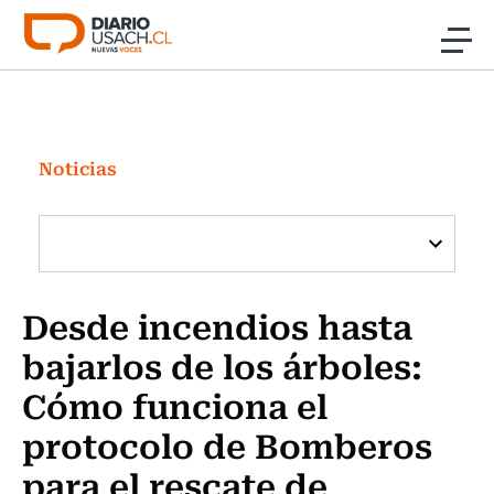
Click acá para ir directamente al contenido
Noticias
Investigación
Noticias
Cultura
Programas Radio y TV Usach
Desde incendios hasta
bajarlos de los árboles:
Cómo funciona el
protocolo de Bomberos
para el rescate de