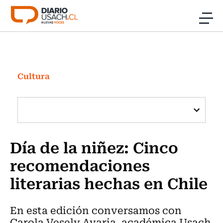
Click acá para ir directamente al contenido
Noticias
Investigación
Cultura
Cultura
Programas Radio y TV Usach
Día de la niñez: Cinco
recomendaciones
literarias hechas en Chile
En esta edición conversamos con
Carola Vesely Avaria, académica Usach