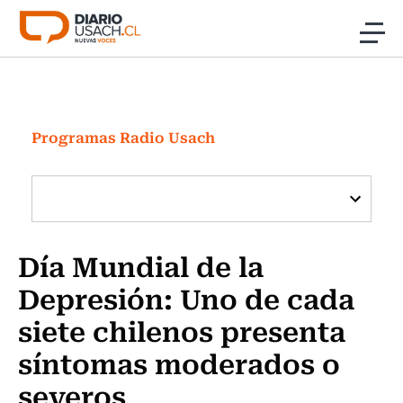
Click acá para ir directamente al contenido
Noticias
Investigación
Programas Radio Usach
Cultura
Programas Radio y TV Usach
Día Mundial de la
Depresión: Uno de cada
siete chilenos presenta
síntomas moderados o
severos