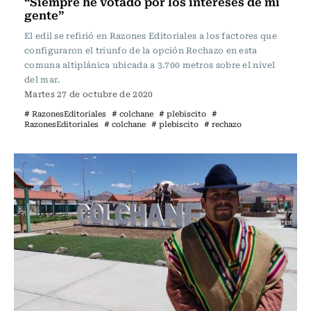
“Siempre he votado por los intereses de mi
gente”
El edil se refirió en Razones Editoriales a los factores que
configuraron el triunfo de la opción Rechazo en esta
comuna altiplánica ubicada a 3.700 metros sobre el nivel
del mar.
Martes 27 de octubre de 2020
# RazonesEditoriales
# colchane
# plebiscito
#
RazonesEditoriales
# colchane
# plebiscito
# rechazo