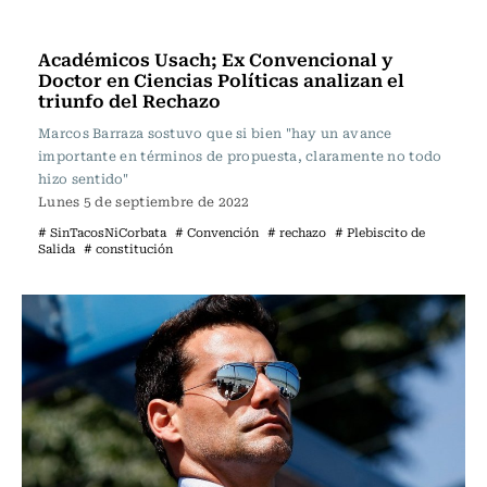
Programas Radio Usach
Académicos Usach; Ex Convencional y
Doctor en Ciencias Políticas analizan el
triunfo del Rechazo
Marcos Barraza sostuvo que si bien "hay un avance
importante en términos de propuesta, claramente no todo
hizo sentido"
Lunes 5 de septiembre de 2022
# SinTacosNiCorbata
# Convención
# rechazo
# Plebiscito de
Salida
# constitución