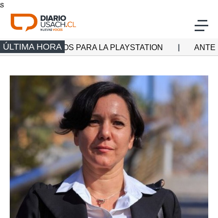
s
Click acá para ir directamente al contenido
ÚLTIMA HORA
ISCOS PARA LA PLAYSTATION
ANTE LA FALTA DE
Actualidad
Investigación
Cultura
Deporte
Multimedia
Programas Radio Usach
Programas Santiago TV