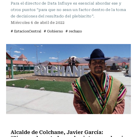
Para el director de Data Influye es esencial abordar ese y
otros puntos “para que no sean un factor dentro de la toma
de decisiones del resultado del plebiscito”.
Miércoles 6 de abril de 2022
# EstacionCentral
# Gobierno
# rechazo
Programas Radio Usach
Alcalde de Colchane, Javier García: