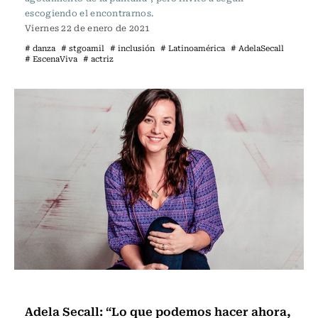
escogiendo el encontrarnos.
Viernes 22 de enero de 2021
# danza
# stgoamil
# inclusión
# Latinoamérica
# AdelaSecall
# EscenaViva
# actriz
Actualidad
Adela Secall: “Lo que podemos hacer ahora,