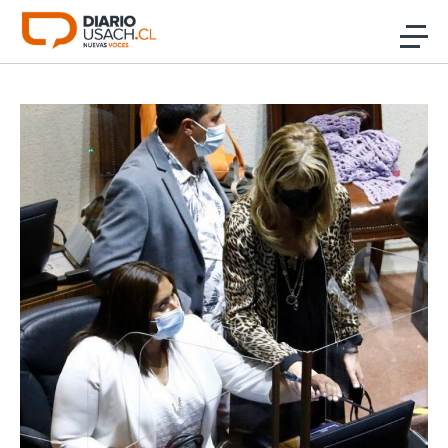
Click acá para ir directamente al contenido
Noticias
Investigación
Cultura
Programas Radio y TV Usach