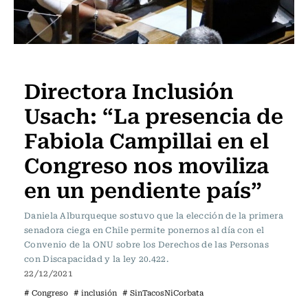
Sin tacos ni corbata
Directora Inclusión
Usach: “La presencia de
Fabiola Campillai en el
Congreso nos moviliza
en un pendiente país”
Daniela Alburqueque sostuvo que la elección de la primera
senadora ciega en Chile permite ponernos al día con el
Convenio de la ONU sobre los Derechos de las Personas
con Discapacidad y la ley 20.422.
22/12/2021
# Congreso
# inclusión
# SinTacosNiCorbata