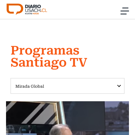
Click acá para ir directamente al contenido
Noticias
Programas
Investigación
Santiago TV
Cultura
Programas Radio y TV Usach