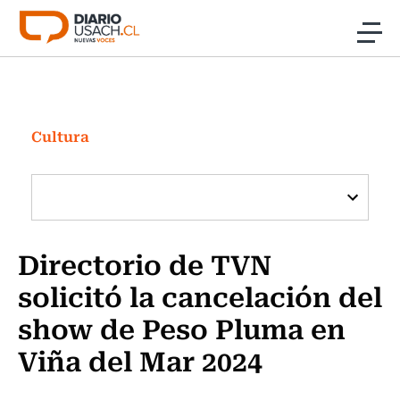
Click acá para ir directamente al contenido
Noticias
Investigación
Cultura
Cultura
Programas Radio y TV Usach
Directorio de TVN
solicitó la cancelación del
show de Peso Pluma en
Viña del Mar 2024