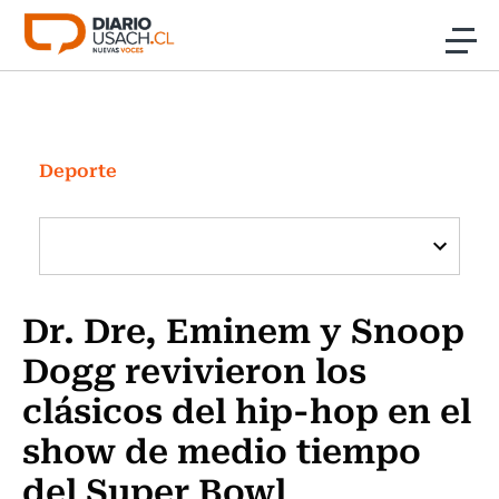
Click acá para ir directamente al contenido
Noticias
Investigación
Deporte
Cultura
Programas Radio y TV Usach
Dr. Dre, Eminem y Snoop
Dogg revivieron los
clásicos del hip-hop en el
show de medio tiempo
del Super Bowl