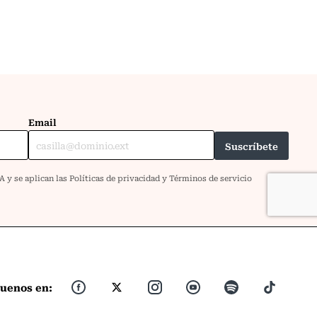
guenos en: