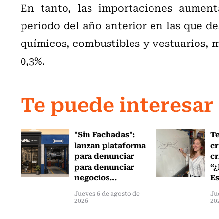
En tanto, las importaciones aumen
periodo del año anterior en las que d
químicos, combustibles y vestuarios, 
0,3%.
Te puede interesar
"Sin Fachadas":
T
lanzan plataforma
cr
para denunciar
cr
para denunciar
“¿
negocios...
Es
Jueves 6 de agosto de
Ju
2026
20