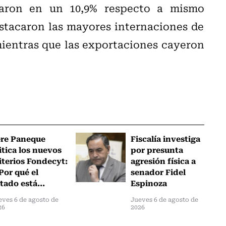
taron en un 10,9% respecto a mismo
estacaron las mayores internaciones de
mientras que las exportaciones cayeron
ere Paneque
Fiscalía investiga
itica los nuevos
por presunta
iterios Fondecyt:
agresión física a
Por qué el
senador Fidel
tado está...
Espinoza
eves 6 de agosto de
Jueves 6 de agosto de
26
2026