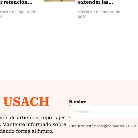
r retención...
extender las...
rnes 7 de agosto de
Viernes 7 de agosto de
26
2026