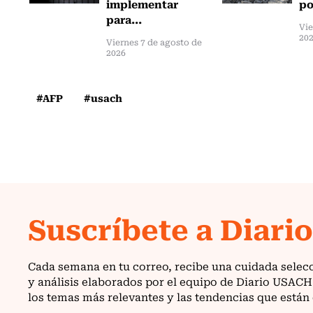
implementar
po
para...
Vie
20
Viernes 7 de agosto de
2026
#AFP
#usach