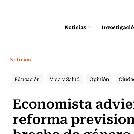
Click acá para ir directamente al contenido
Noticias
Investigaci
Noticias
Educación
Vida y Salud
Opinión
Ciuda
Economista advier
reforma prevision
brecha de género