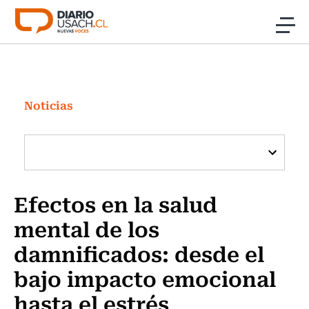
Click acá para ir directamente al contenido
Noticias
Investigación
Noticias
Cultura
Programas Radio y TV Usach
Efectos en la salud
mental de los
damnificados: desde el
bajo impacto emocional
hasta el estrés