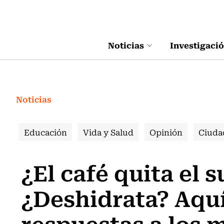
Click acá para ir directamente al contenido
Noticias
Investigaci
Noticias
Educación
Vida y Salud
Opinión
Ciuda
¿El café quita el 
¿Deshidrata? Aquí
respuestas a los m