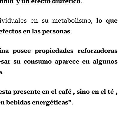
omnio y un efecto diurético
.
lo que
dividuales en su metabolismo,
efectos en las personas
.
eína posee propiedades reforzadoras
cesar su consumo aparece en algunos
a
.
ta presente en el café , sino en el té ,
en bebidas energéticas”
.