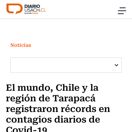
Click acá para ir directamente al contenido
Noticias
Investigación
Noticias
Cultura
Programas Radio y TV Usach
El mundo, Chile y la
región de Tarapacá
registraron récords en
contagios diarios de
Covid-19