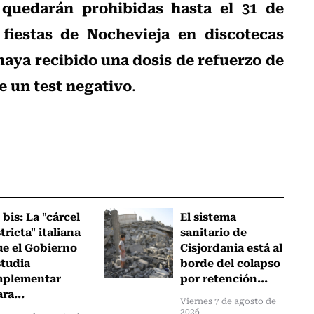
 quedarán prohibidas hasta el 31 de
 fiestas de Nochevieja en discotecas
haya recibido una dosis de refuerzo de
e un test negativo
.
 bis: La "cárcel
El sistema
tricta" italiana
sanitario de
ue el Gobierno
Cisjordania está al
studia
borde del colapso
mplementar
por retención...
ra...
Viernes 7 de agosto de
2026