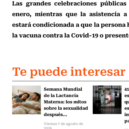
Las grandes celebraciones públicas
enero, mientras que la asistencia a
estará condicionada a que la persona 
la vacuna contra la Covid-19 o present
Te puede interesar
Semana Mundial
41
de la Lactancia
es
Materna: los mitos
q
sobre la sexualidad
e
después...
i
pa
Viernes 7 de agosto de
2026