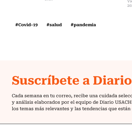
Vi
20
#Covid-19
#salud
#pandemia