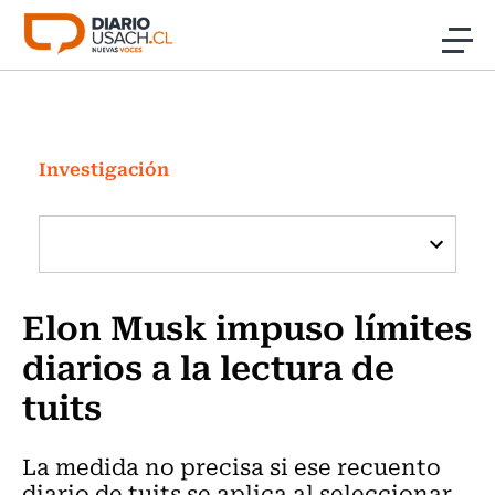
Click acá para ir directamente al contenido
Noticias
Investigación
Investigación
Cultura
Programas Radio y TV Usach
Elon Musk impuso límites
diarios a la lectura de
tuits
La medida no precisa si ese recuento
diario de tuits se aplica al seleccionar