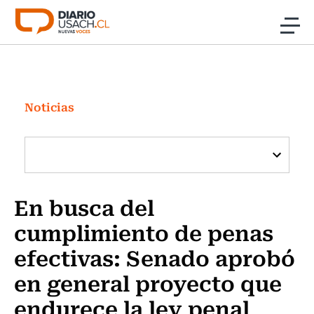
Click acá para ir directamente al contenido
Noticias
Investigación
Noticias
Cultura
Programas Radio y TV Usach
En busca del
cumplimiento de penas
efectivas: Senado aprobó
en general proyecto que
endurece la ley penal