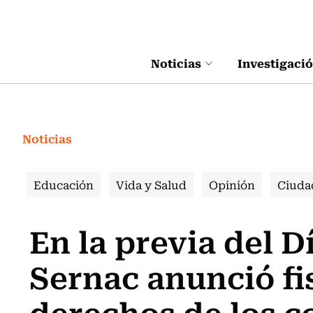
Click acá para ir directamente al contenido
Noticias
Investigaci
Noticias
Educación
Vida y Salud
Opinión
Ciuda
En la previa del D
Sernac anunció fi
derechos de los 