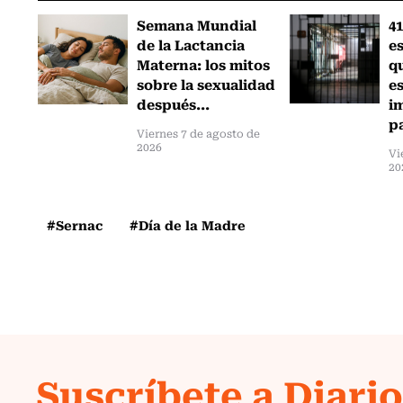
Semana Mundial
41
de la Lactancia
es
Materna: los mitos
q
sobre la sexualidad
e
después...
i
pa
Viernes 7 de agosto de
2026
Vi
20
#Sernac
#Día de la Madre