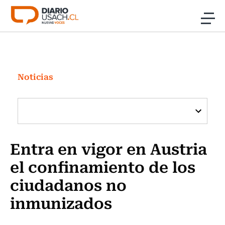
Click acá para ir directamente al contenido
Noticias
Investigación
Noticias
Cultura
Programas Radio y TV Usach
Entra en vigor en Austria
el confinamiento de los
ciudadanos no
inmunizados