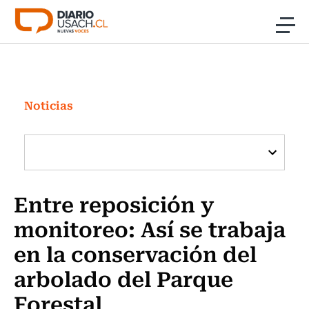
Click acá para ir directamente al contenido
Noticias
Investigación
Noticias
Cultura
Programas Radio y TV Usach
Entre reposición y
monitoreo: Así se trabaja
en la conservación del
arbolado del Parque
Forestal