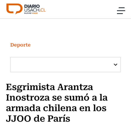
Click acá para ir directamente al contenido
Noticias
Investigación
Deporte
Cultura
Programas Radio y TV Usach
Esgrimista Arantza
Inostroza se sumó a la
armada chilena en los
JJOO de París