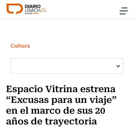
Click acá para ir directamente al contenido
Noticias
Investigación
Cultura
Cultura
Programas Radio y TV Usach
Espacio Vitrina estrena
“Excusas para un viaje”
en el marco de sus 20
años de trayectoria