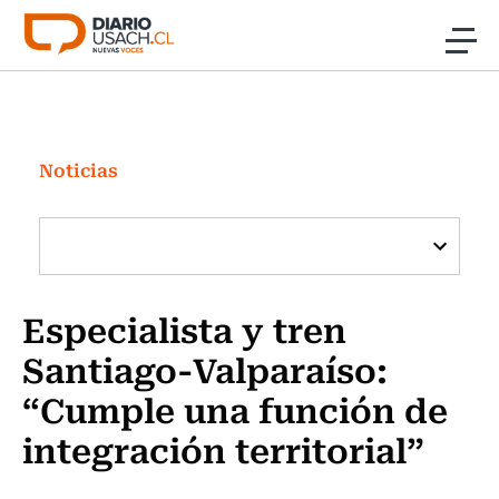
Click acá para ir directamente al contenido
Noticias
Investigación
Noticias
Cultura
Programas Radio y TV Usach
Especialista y tren
Santiago-Valparaíso:
“Cumple una función de
integración territorial”