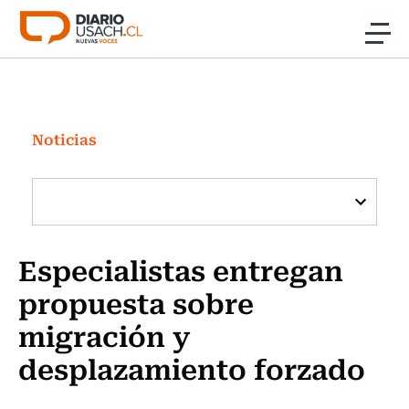
Click acá para ir directamente al contenido
Noticias
Investigación
Noticias
Cultura
Programas Radio y TV Usach
Especialistas entregan
propuesta sobre
migración y
desplazamiento forzado