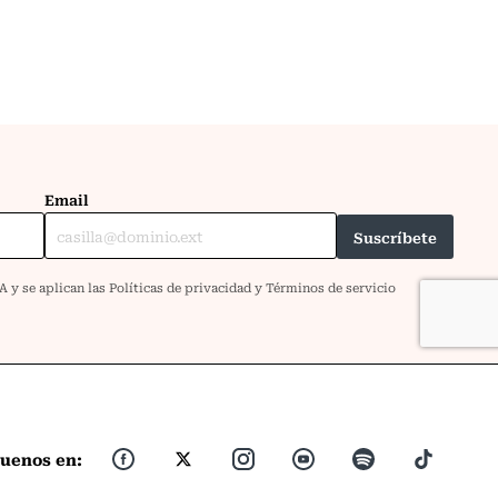
guenos en: