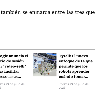
 también se enmarca entre las tres que
ogle anuncia el
Tyrell: El nuevo
icio de sesión
enfoque de IA que
n "video-selfi"
permite que los
a facilitar
robots aprender
ceso a sus...
cuándo tomar...
ves 23 de julio de
Jueves 23 de julio de
6
2026