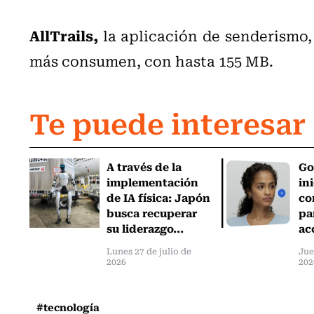
AllTrails,
la aplicación de senderismo,
más consumen, con hasta 155 MB.
Te puede interesar
A través de la
Go
implementación
in
de IA física: Japón
co
busca recuperar
par
su liderazgo...
ac
Lunes 27 de julio de
Jue
2026
202
#tecnología