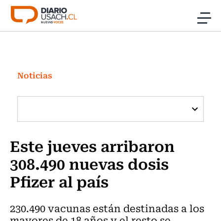
Click acá para ir directamente al contenido
Noticias
Investigación
Noticias
Cultura
Programas Radio y TV Usach
Este jueves arribaron
308.490 nuevas dosis
Pfizer al país
230.490 vacunas están destinadas a los
mayores de 18 años y el resto se