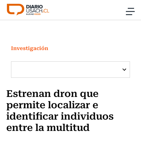
Click acá para ir directamente al contenido
Noticias
Investigación
Investigación
Cultura
Programas Radio y TV Usach
Estrenan dron que
permite localizar e
identificar individuos
entre la multitud