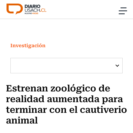
Click acá para ir directamente al contenido
Noticias
Investigación
Investigación
Cultura
Programas Radio y TV Usach
Estrenan zoológico de
realidad aumentada para
terminar con el cautiverio
animal