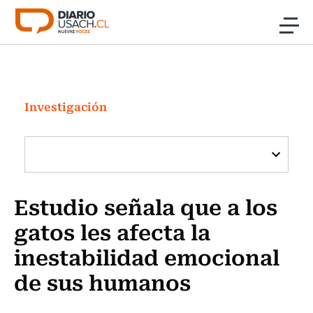
Click acá para ir directamente al contenido
Noticias
Investigación
Investigación
Cultura
Programas Radio y TV Usach
Estudio señala que a los
gatos les afecta la
inestabilidad emocional
de sus humanos