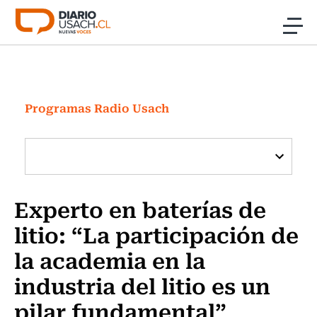
Click acá para ir directamente al contenido
Noticias
Investigación
Programas Radio Usach
Cultura
Programas Radio y TV Usach
Experto en baterías de
litio: “La participación de
la academia en la
industria del litio es un
pilar fundamental”