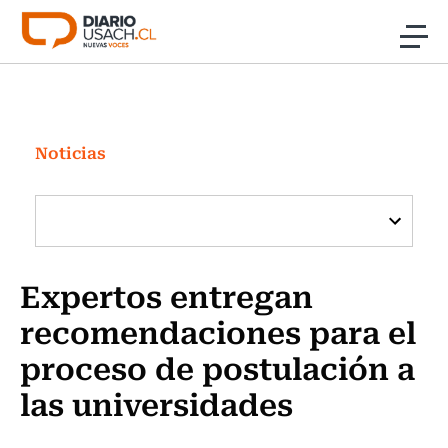
Click acá para ir directamente al contenido
Noticias
Investigación
Noticias
Cultura
Programas Radio y TV Usach
Expertos entregan
recomendaciones para el
proceso de postulación a
las universidades