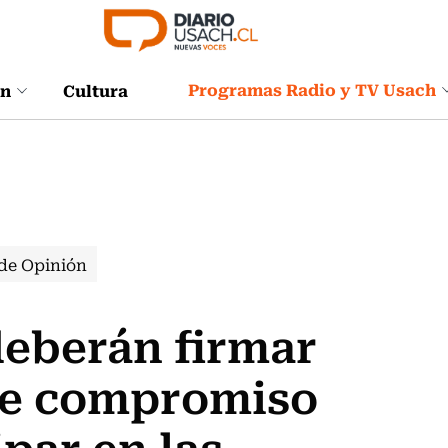
Programas Radio y TV Usach
ón
Cultura
de Opinión
 deberán firmar
de compromiso
par en las