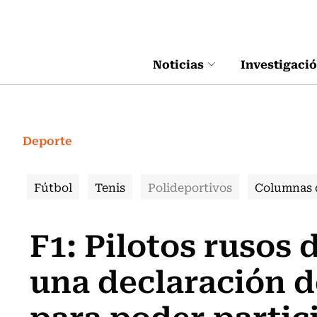
Click acá para ir directamente al contenido
Noticias
Investigaci
Deporte
Fútbol
Tenis
Polideportivos
Columnas 
F1: Pilotos rusos
una declaración 
para poder partici