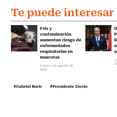
Te puede interesar
Frío y
D
contaminación
P
aumentan riesgo de
l
enfermedades
a
respiratorias en
a
mascotas
L
2
Lunes 3 de agosto de
2026
#Gabriel Boric
#Presidente Electo