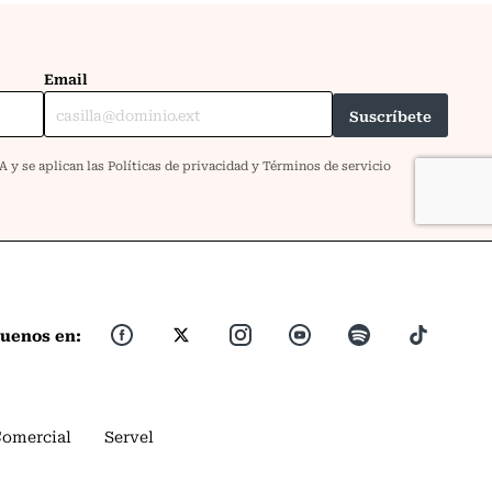
guenos en:
Comercial
Servel