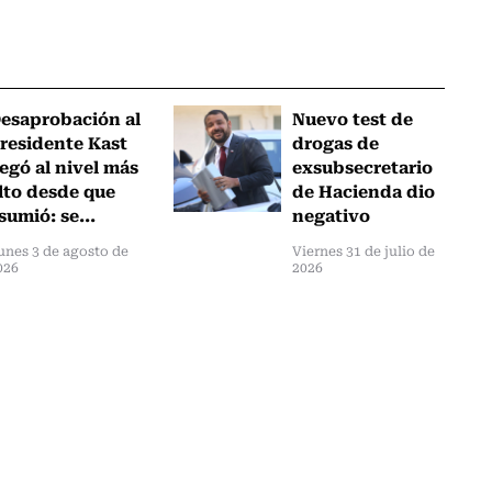
esaprobación al
Nuevo test de
residente Kast
drogas de
legó al nivel más
exsubsecretario
lto desde que
de Hacienda dio
sumió: se...
negativo
unes 3 de agosto de
Viernes 31 de julio de
026
2026