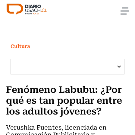
Click acá para ir directamente al contenido
Noticias
Investigación
Cultura
Cultura
Programas Radio y TV Usach
Fenómeno Labubu: ¿Por
qué es tan popular entre
los adultos jóvenes?
Verushka Fuentes, licenciada en
Comunicación Publicitaria y