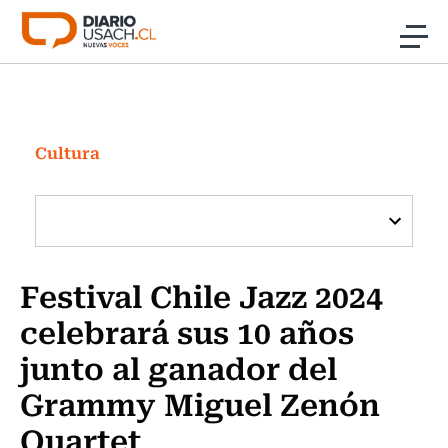
Click acá para ir directamente al contenido
Noticias
Investigación
Cultura
Cultura
Programas Radio y TV Usach
Festival Chile Jazz 2024
celebrará sus 10 años
junto al ganador del
Grammy Miguel Zenón
Quartet