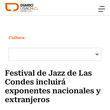
Click acá para ir directamente al contenido
Noticias
Investigación
Cultura
Cultura
Programas Radio y TV Usach
Festival de Jazz de Las
Condes incluirá
exponentes nacionales y
extranjeros