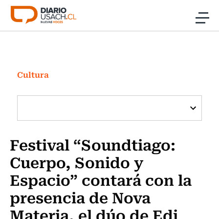
Click acá para ir directamente al contenido
Noticias
Investigación
Cultura
Cultura
Programas Radio y TV Usach
Festival “Soundtiago:
Cuerpo, Sonido y
Espacio” contará con la
presencia de Nova
Materia, el dúo de Edi