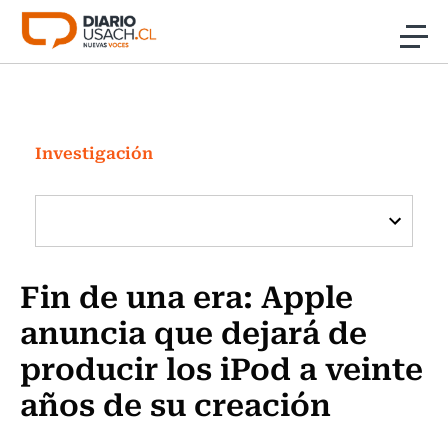
Click acá para ir directamente al contenido
Noticias
Investigación
Investigación
Cultura
Programas Radio y TV Usach
Fin de una era: Apple
anuncia que dejará de
producir los iPod a veinte
años de su creación