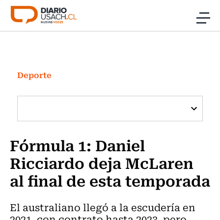
Click acá para ir directamente al contenido
Noticias
Investigación
Deporte
Cultura
Programas Radio y TV Usach
Fórmula 1: Daniel
Ricciardo deja McLaren
al final de esta temporada
El australiano llegó a la escudería en
2021, con contrato hasta 2023, pero