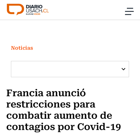
Click acá para ir directamente al contenido
Noticias
Investigación
Noticias
Cultura
Programas Radio y TV Usach
Francia anunció
restricciones para
combatir aumento de
contagios por Covid-19