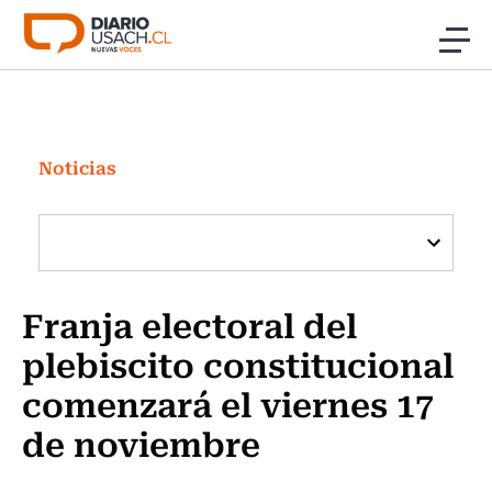
Click acá para ir directamente al contenido
Noticias
Investigación
Noticias
Cultura
Programas Radio y TV Usach
Franja electoral del
plebiscito constitucional
comenzará el viernes 17
de noviembre