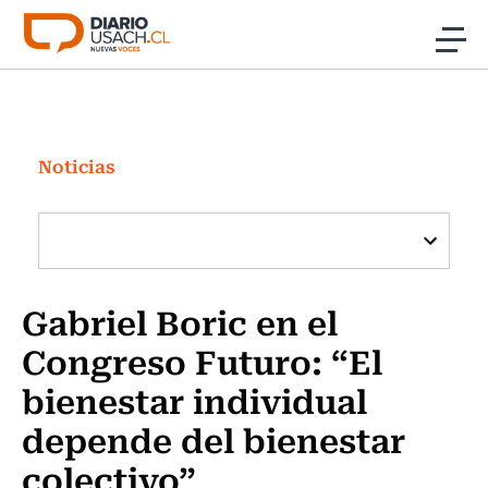
Click acá para ir directamente al contenido
Noticias
Investigación
Noticias
Cultura
Programas Radio y TV Usach
Gabriel Boric en el
Congreso Futuro: “El
bienestar individual
depende del bienestar
colectivo”