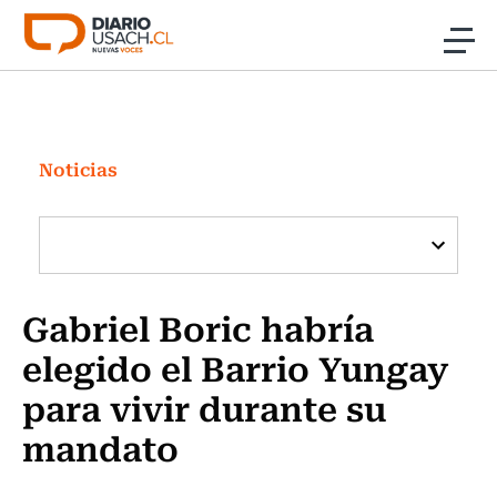
Click acá para ir directamente al contenido
Noticias
Investigación
Noticias
Cultura
Programas Radio y TV Usach
Gabriel Boric habría
elegido el Barrio Yungay
para vivir durante su
mandato