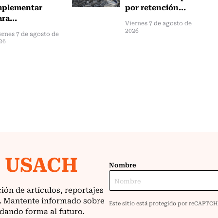
mplementar
por retención...
ra...
Viernes 7 de agosto de
2026
ernes 7 de agosto de
26