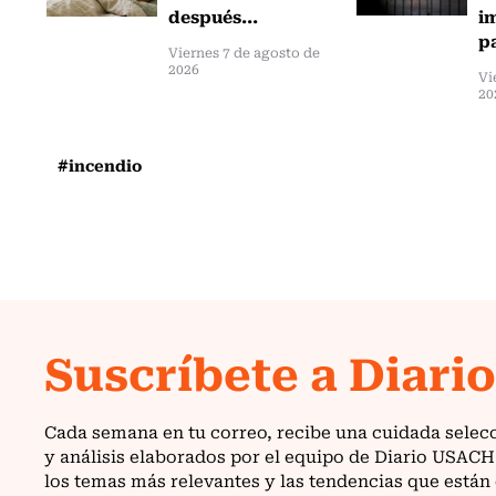
después...
i
pa
Viernes 7 de agosto de
2026
Vi
20
#incendio