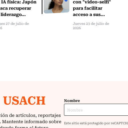
 IA física: Japón
con "video-selfi"
sca recuperar
para facilitar
 liderazgo...
acceso a sus...
es 27 de julio de
Jueves 23 de julio de
26
2026