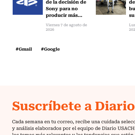
de la decisión de
de
Sony para no
bu
producir más...
su
Viernes 7 de agosto de
Lun
2026
20
#Gmail
#Google