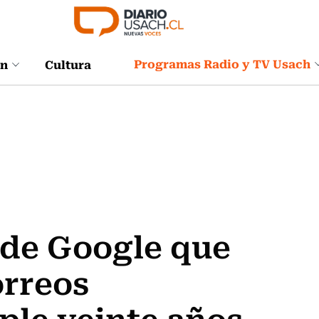
Programas Radio y TV Usach
ón
Cultura
o de Google que
orreos
ple veinte años