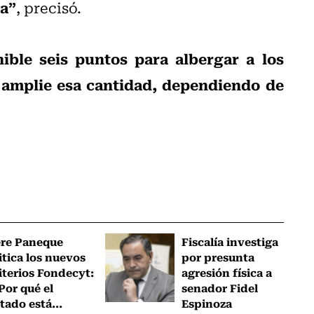
ia”
, precisó.
nible seis puntos para albergar a los
 amplie esa cantidad, dependiendo de
ere Paneque
Fiscalía investiga
itica los nuevos
por presunta
iterios Fondecyt:
agresión física a
Por qué el
senador Fidel
tado está...
Espinoza