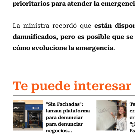
prioritarios para atender la emergenc
están dispo
La ministra recordó que
damnificados, pero es posible que se
cómo evolucione la emergencia
.
Te puede interesar
"Sin Fachadas":
T
lanzan plataforma
cr
para denunciar
cr
para denunciar
“¿
negocios...
Es