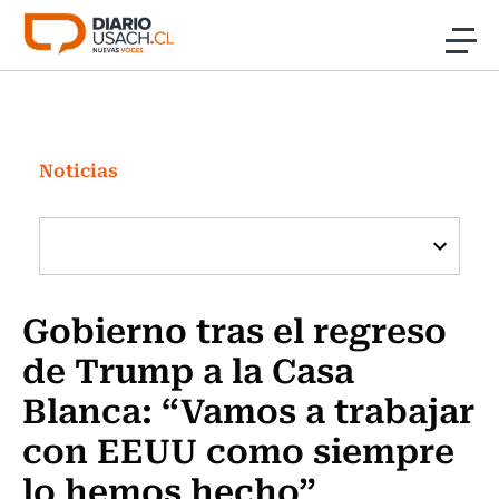
Click acá para ir directamente al contenido
Noticias
Investigación
Noticias
Cultura
Programas Radio y TV Usach
Gobierno tras el regreso
de Trump a la Casa
Blanca: “Vamos a trabajar
con EEUU como siempre
lo hemos hecho”